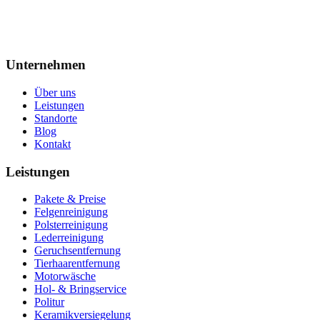
Unternehmen
Über uns
Leistungen
Standorte
Blog
Kontakt
Leistungen
Pakete & Preise
Felgenreinigung
Polsterreinigung
Lederreinigung
Geruchsentfernung
Tierhaarentfernung
Motorwäsche
Hol- & Bringservice
Politur
Keramikversiegelung