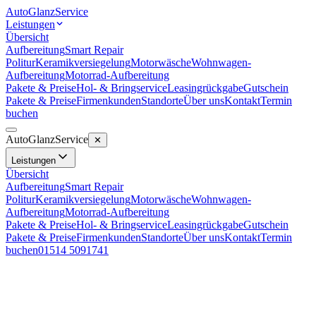
Auto
Glanz
Service
Leistungen
Übersicht
Aufbereitung
Smart Repair
Politur
Keramikversiegelung
Motorwäsche
Wohnwagen-
Aufbereitung
Motorrad-Aufbereitung
Pakete & Preise
Hol- & Bringservice
Leasingrückgabe
Gutschein
Pakete & Preise
Firmenkunden
Standorte
Über uns
Kontakt
Termin
buchen
Auto
Glanz
Service
✕
Leistungen
Übersicht
Aufbereitung
Smart Repair
Politur
Keramikversiegelung
Motorwäsche
Wohnwagen-
Aufbereitung
Motorrad-Aufbereitung
Pakete & Preise
Hol- & Bringservice
Leasingrückgabe
Gutschein
Pakete & Preise
Firmenkunden
Standorte
Über uns
Kontakt
Termin
buchen
01514 5091741