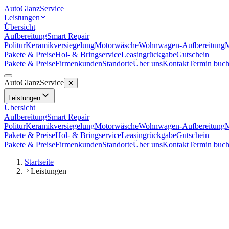
Auto
Glanz
Service
Leistungen
Übersicht
Aufbereitung
Smart Repair
Politur
Keramikversiegelung
Motorwäsche
Wohnwagen-Aufbereitung
M
Pakete & Preise
Hol- & Bringservice
Leasingrückgabe
Gutschein
Pakete & Preise
Firmenkunden
Standorte
Über uns
Kontakt
Termin buc
Auto
Glanz
Service
✕
Leistungen
Übersicht
Aufbereitung
Smart Repair
Politur
Keramikversiegelung
Motorwäsche
Wohnwagen-Aufbereitung
M
Pakete & Preise
Hol- & Bringservice
Leasingrückgabe
Gutschein
Pakete & Preise
Firmenkunden
Standorte
Über uns
Kontakt
Termin buc
Startseite
Leistungen