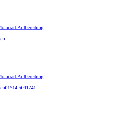
otorrad-Aufbereitung
hen
otorrad-Aufbereitung
hen
01514 5091741