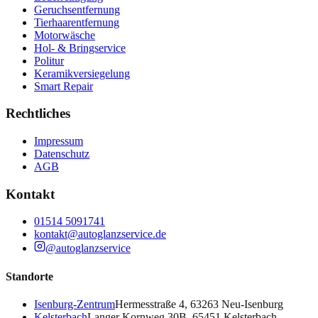
Geruchsentfernung
Tierhaarentfernung
Motorwäsche
Hol- & Bringservice
Politur
Keramikversiegelung
Smart Repair
Rechtliches
Impressum
Datenschutz
AGB
Kontakt
01514 5091741
kontakt@autoglanzservice.de
@autoglanzservice
Standorte
Isenburg-Zentrum
Hermesstraße 4, 63263 Neu-Isenburg
Kelsterbach
Langer Kornweg 30B, 65451 Kelsterbach