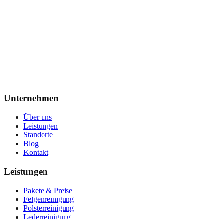
Fahrzeug fit machen, Nachzahlungen vermeiden
→
Unternehmen
Über uns
Leistungen
Standorte
Blog
Kontakt
Leistungen
Pakete & Preise
Felgenreinigung
Polsterreinigung
Lederreinigung