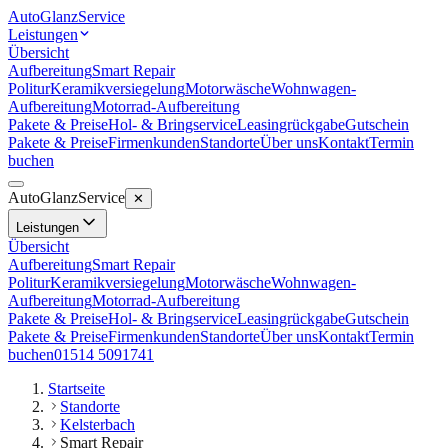
Auto
Glanz
Service
Leistungen
Übersicht
Aufbereitung
Smart Repair
Politur
Keramikversiegelung
Motorwäsche
Wohnwagen-
Aufbereitung
Motorrad-Aufbereitung
Pakete & Preise
Hol- & Bringservice
Leasingrückgabe
Gutschein
Pakete & Preise
Firmenkunden
Standorte
Über uns
Kontakt
Termin
buchen
Auto
Glanz
Service
✕
Leistungen
Übersicht
Aufbereitung
Smart Repair
Politur
Keramikversiegelung
Motorwäsche
Wohnwagen-
Aufbereitung
Motorrad-Aufbereitung
Pakete & Preise
Hol- & Bringservice
Leasingrückgabe
Gutschein
Pakete & Preise
Firmenkunden
Standorte
Über uns
Kontakt
Termin
buchen
01514 5091741
Startseite
Standorte
Kelsterbach
Smart Repair