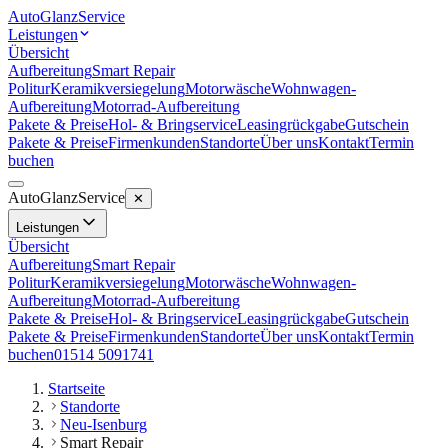
Auto
Glanz
Service
Leistungen
Übersicht
Aufbereitung
Smart Repair
Politur
Keramikversiegelung
Motorwäsche
Wohnwagen-
Aufbereitung
Motorrad-Aufbereitung
Pakete & Preise
Hol- & Bringservice
Leasingrückgabe
Gutschein
Pakete & Preise
Firmenkunden
Standorte
Über uns
Kontakt
Termin
buchen
Auto
Glanz
Service
✕
Leistungen
Übersicht
Aufbereitung
Smart Repair
Politur
Keramikversiegelung
Motorwäsche
Wohnwagen-
Aufbereitung
Motorrad-Aufbereitung
Pakete & Preise
Hol- & Bringservice
Leasingrückgabe
Gutschein
Pakete & Preise
Firmenkunden
Standorte
Über uns
Kontakt
Termin
buchen
01514 5091741
Startseite
Standorte
Neu-Isenburg
Smart Repair