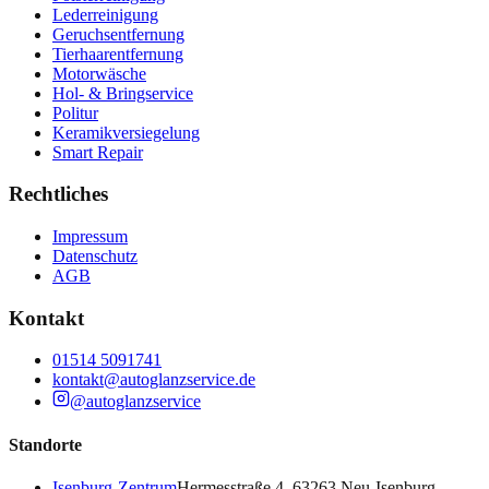
Lederreinigung
Geruchsentfernung
Tierhaarentfernung
Motorwäsche
Hol- & Bringservice
Politur
Keramikversiegelung
Smart Repair
Rechtliches
Impressum
Datenschutz
AGB
Kontakt
01514 5091741
kontakt@autoglanzservice.de
@autoglanzservice
Standorte
Isenburg-Zentrum
Hermesstraße 4, 63263 Neu-Isenburg